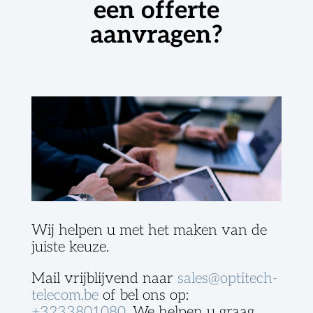
een offerte
aanvragen?
Wij helpen u met het maken van de
juiste keuze.
Mail vrijblijvend naar
sales@optitech-
telecom.be
of bel ons op:
+3233801080
. We helpen u graag